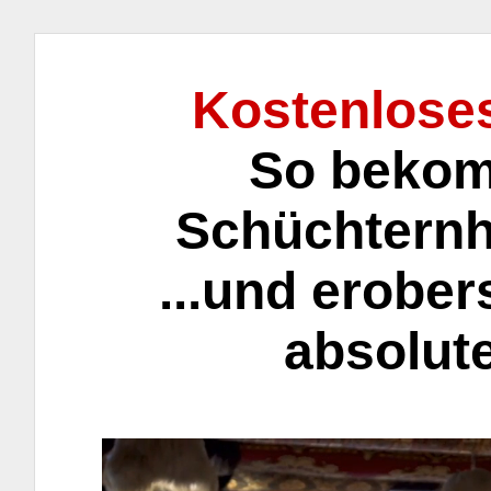
Kostenloses
So bekom
Schüchternhei
...und erobe
absolut